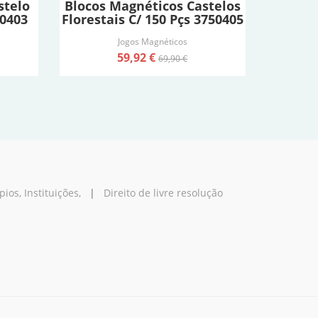
stelo
Blocos Magnéticos Castelos
50403
Florestais C/ 150 Pçs 3750405
Jogos Magnéticos
59,92 €
69,90 €
os, Instituições,
|
Direito de livre resolução