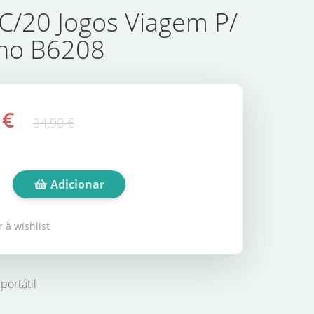
 C/20 Jogos Viagem P/
ho B6208
 €
34,90 €
Adicionar
 à wishlist
portátil