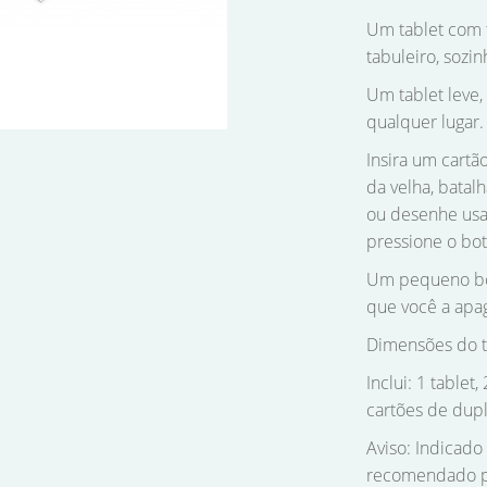
Um tablet com t
tabuleiro, sozi
Um tablet leve,
qualquer lugar.
Insira um cartão
da velha, batal
ou desenhe usan
pressione o bo
Um pequeno bot
que você a apa
Dimensões do ta
Inclui: 1 tablet
cartões de dupl
Aviso: Indicado
recomendado pa