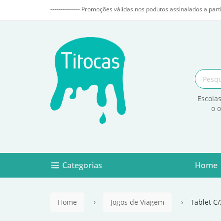
--------------- Promoções válidas nos podutos assinalados a parti
Escolas
o 
Categorias
Home
Home
Jogos de Viagem
Tablet C