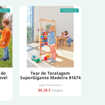
MOÇÃO
PROMOÇÃO
 de
Tear de Tecelagem
ável
SuperGigante Madeira 81674
Jogos Educativos
99,38 €
139,00 €