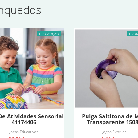
inquedos
PROMOÇÃO
PRO
De Atividades Sensorial
Pulga Saltitona de 
41174406
Transparente 150
Jogos Educativos
Jogos Exterior