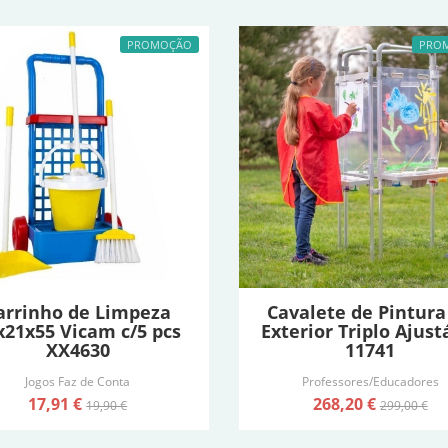
PROMOÇÃO
PRO
arrinho de Limpeza
Cavalete de Pintura
x21x55 Vicam c/5 pcs
Exterior Triplo Ajust
XX4630
11741
Jogos Faz de Conta
Professores/Educadores
17,91 €
268,20 €
19,90 €
299,00 €