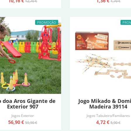
10,16 €
1,36 €
12,70 €
1,70 €
PROMOÇÃO
PRO
o doa Aros Gigante de
Jogo Mikado & Dom
Exterior 907
Madeira 39114
Jogos Exterior
Jogos Tabuleiro/Familiares
56,90 €
4,72 €
59,90 €
5,90 €