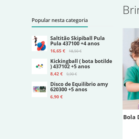
Br
Popular nesta categoria
Saltitão Skipiball Pula
Pula 437100 +4 anos
16,65 €
18,50 €
Kickingball ( bota botilde
) 437102 +5 anos
8,42 €
9,90 €
Disco de Equilibrio amy
620300 +5 anos
6,90 €
Bola 