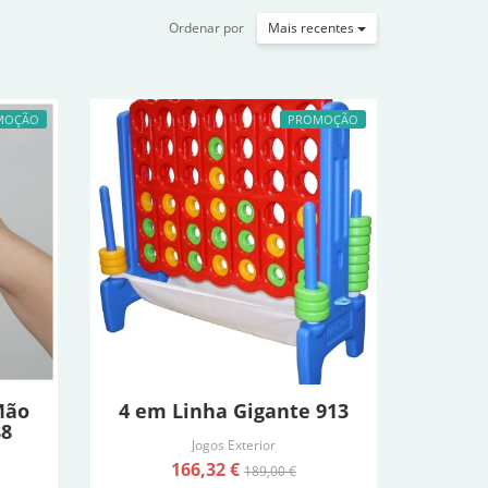
Ordenar por
Mais recentes
MOÇÃO
PROMOÇÃO
Mão
4 em Linha Gigante 913
88
Jogos Exterior
166,32 €
189,00 €