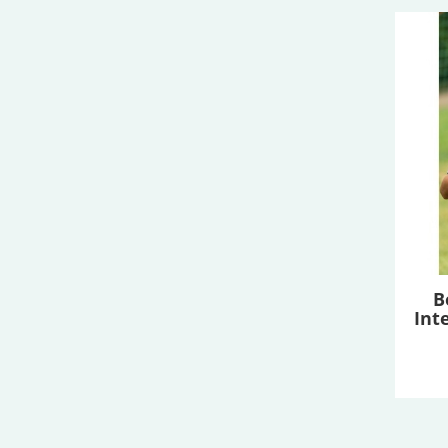
B
Int