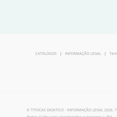
CATÁLOGOS
|
INFORMAÇÃO LEGAL
|
Term
© TITOCAS DIDATICO - INFORMAÇÃO LEGAL 2026. Tod
Portes Grátis para encomendas superiores a 75€