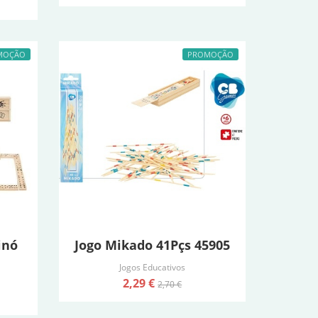
MOÇÃO
PROMOÇÃO
inó
Jogo Mikado 41Pçs 45905
Jogos Educativos
2,29 €
2,70 €