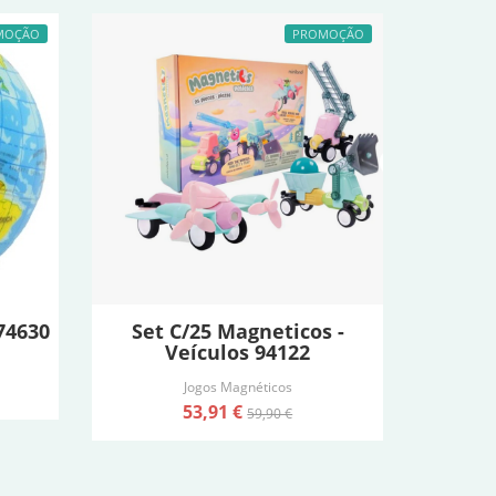
MOÇÃO
PROMOÇÃO
74630
Set C/25 Magneticos -
Veículos 94122
Jogos Magnéticos
53,91 €
59,90 €