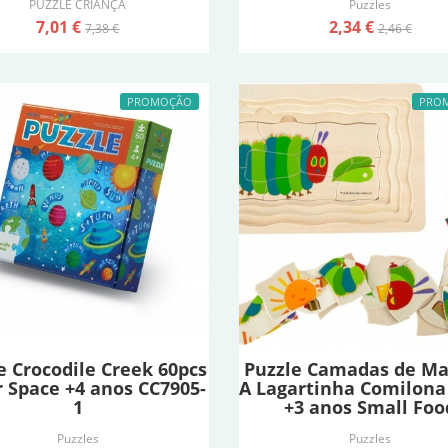
PUZZLE CRIANÇA
Puzzles
7,01 €
2,34 €
7,38 €
2,46 €
PROMOÇÃO
PRO
e Crocodile Creek 60pcs
Puzzle Camadas de Ma
 Space +4 anos CC7905-
A Lagartinha Comilona
1
+3 anos Small Foo
Puzzles
Puzzles