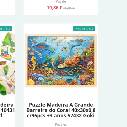
Puzzle
19,86 €
20,91 €
MOÇÃO
PROMOÇÃO
deira
Puzzle Madeira A Grande
 10431
Barreira do Coral 40x30x0,8
d
c/96pcs +3 anos 57432 Goki
Puzzles