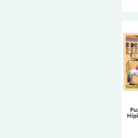
Pu
Híp