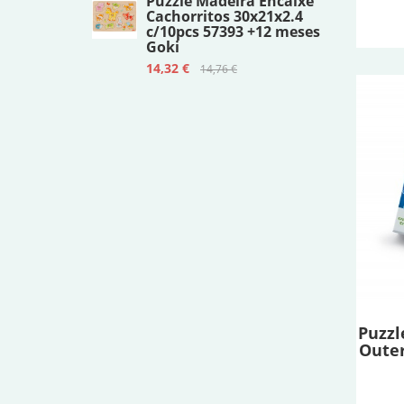
Puzzle Madeira Encaixe
Cachorritos 30x21x2.4
c/10pcs 57393 +12 meses
Goki
14,32 €
14,76 €
Puzzl
Outer