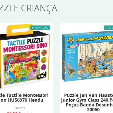
ZZLE CRIANÇA
PROMOÇÃO
PRO
le Tactile Montessori
Puzzle Jan Van Haast
ino HU56970 Headu
Junior Gym Class 240 P
Peças Banda Desen
Puzzles
20060