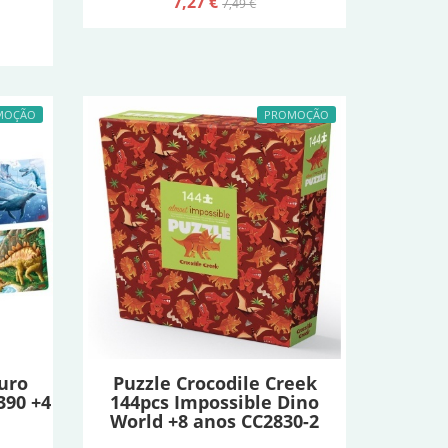
7,27 €
7,49 €
MOÇÃO
PROMOÇÃO
uro
Puzzle Crocodile Creek
390 +4
144pcs Impossible Dino
World +8 anos CC2830-2