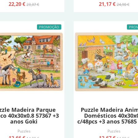
22,20 €
21,17 €
23,37 €
24,90 €
PROMOÇÃO
PRO
zzle Madeira Parque
Puzzle Madeira Ani
ico 40x30x0.8 57367 +3
Domésticos 40x30x
anos Goki
c/48pcs +3 anos 57685
Puzzles
Puzzles
12,66 €
12,67 €