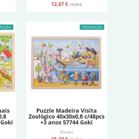
12,67 €
14,90 €
MOÇÃO
PROMOÇÃO
mais
Puzzle Madeira Visita
0,8
Zoológico 40x30x0,8 c/48pcs
 Goki
+3 anos 57744 Goki
Puzzles
15,19 €