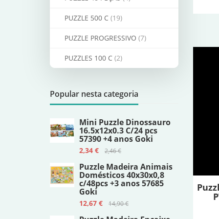
PUZZLE 500 C
(19)
PUZZLE PROGRESSIVO
(7)
PUZZLES 100 C
(2)
Popular nesta categoria
Mini Puzzle Dinossauro
16.5x12x0.3 C/24 pcs
57390 +4 anos Goki
2,34 €
2,46 €
Puzzle Madeira Animais
Domésticos 40x30x0,8
c/48pcs +3 anos 57685
Puzz
Goki
P
12,67 €
14,90 €