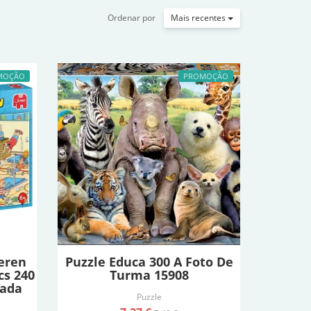
Ordenar por
Mais recentes
MOÇÃO
PROMOÇÃO
eren
Puzzle Educa 300 A Foto De
cs 240
Turma 15908
hada
Puzzle