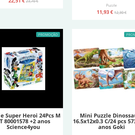
22,51 €
23,70 €
Puzzle
11,93 €
12,30 €
PROMOÇÃO
PRO
le Super Heroi 24Pcs M
Mini Puzzle Dinossa
T 80001578 +2 anos
16.5x12x0.3 C/24 pcs 57
Science4you
anos Goki