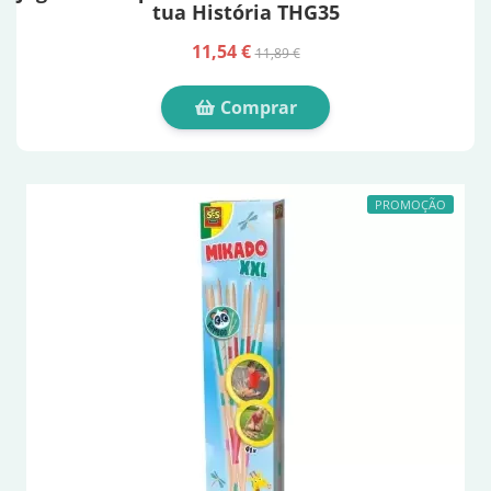
tua História THG35
11,54 €
11,89 €
Comprar
PROMOÇÃO