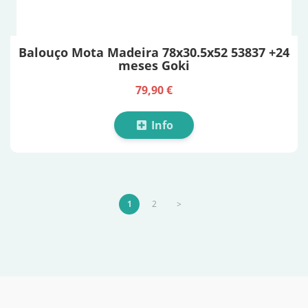
Balouço Mota Madeira 78x30.5x52 53837 +24
meses Goki
79,90 €
Info
1
2
>