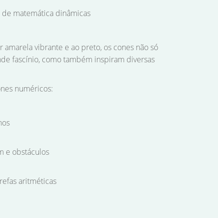
s de matemática dinâmicas
r amarela vibrante e ao preto, os cones não só
de fascínio, como também inspiram diversas
ones numéricos:
hos
om e obstáculos
refas aritméticas