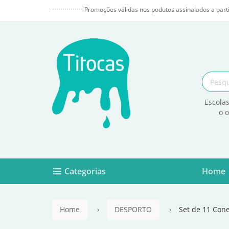
--------------- Promoções válidas nos podutos assinalados a parti
Escolas
o 
Categorias
Home
Home
DESPORTO
Set de 11 Con