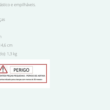
ástico e empilháveis.
ças
m
14,6 cm
do): 1,3 kg