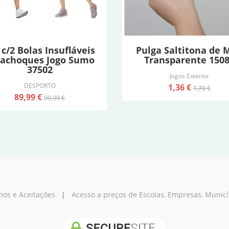
 c/2 Bolas Insufláveis
Pulga Saltitona de 
rachoques Jogo Sumo
Transparente 150
37502
Jogos Exterior
DESPORTO
1,36 €
1,70 €
89,99 €
99,99 €
os e Aceitações
|
Acesso a preços de Escolas, Empresas, Municípi