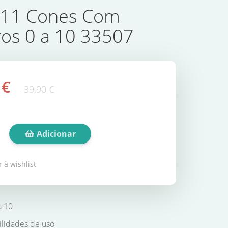
 11 Cones Com
os 0 a 10 33507
 €
39,90 €
Adicionar
 à wishlist
a 10
ilidades de uso