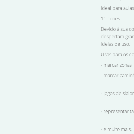
Ideal para aula
11 cones
Devido à sua co
despertam gran
ideias de uso.
Usos para os c
- marcar zonas
- marcar camin
- jogos de slal
- representar ta
- e muito mais.