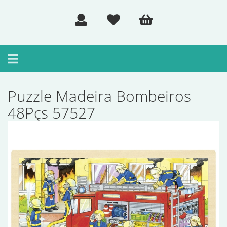
Toggle
navigation
Puzzle Madeira Bombeiros
48Pçs 57527