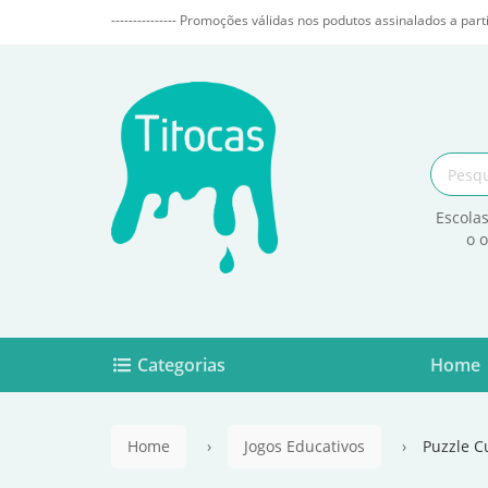
--------------- Promoções válidas nos podutos assinalados a parti
Escolas
o 
Categorias
Home
Home
Jogos Educativos
Puzzle C