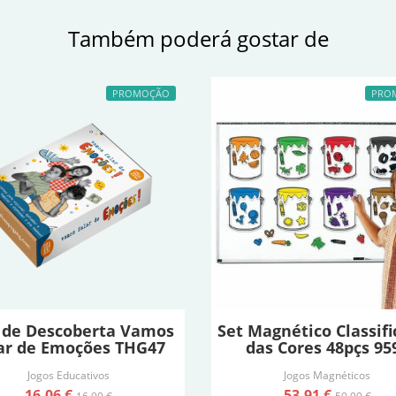
Também poderá gostar de
PROMOÇÃO
PRO
 de Descoberta Vamos
Set Magnético Classif
ar de Emoções THG47
das Cores 48pçs 95
Jogos Educativos
Jogos Magnéticos
16,06 €
53,91 €