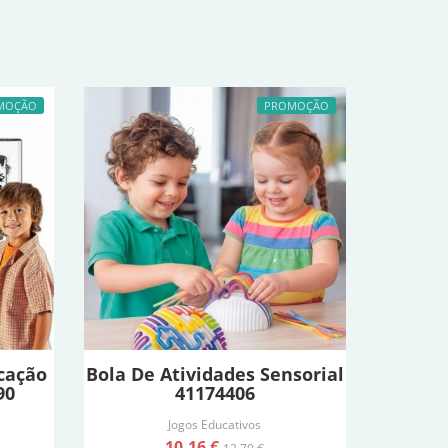
MOÇÃO
PROMOÇÃO
icação
Bola De Atividades Sensorial
90
41174406
Jogos Educativos
10,16 €