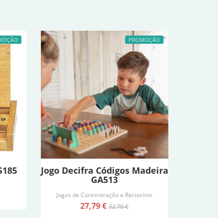
MOÇÃO
PROMOÇÃO
S185
Jogo Decifra Códigos Madeira
GA513
Jogos de Concentração e Raciocínio
27,79 €
32,70 €