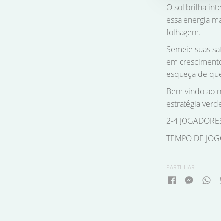
O sol brilha in
essa energia ma
folhagem.
Semeie suas sa
em crescimento
esqueça de que 
Bem-vindo ao m
estratégia verde
2-4 JOGADORE
TEMPO DE JOGO
PARTILHAR