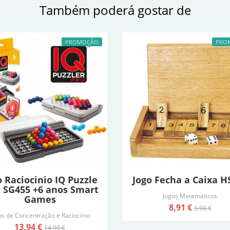
Também poderá gostar de
PROMOÇÃO
PRO
o Raciocinio IQ Puzzle
Jogo Fecha a Caixa H
 SG455 +6 anos Smart
Jogos Matemáticos
Games
8,91 €
9,90 €
os de Concentração e Raciocínio
13,94 €
14,99 €