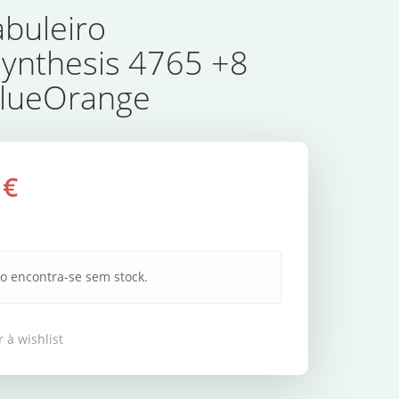
abuleiro
ynthesis 4765 +8
BlueOrange
 €
o encontra-se sem stock.
 à wishlist