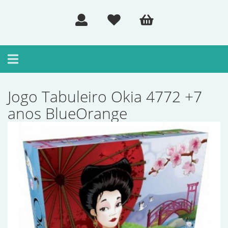
Toggle
navigation
Jogo Tabuleiro Okia 4772 +7
anos BlueOrange