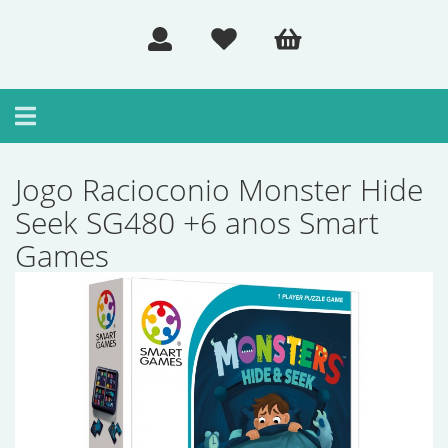
Toggle
navigation
Jogo Racioconio Monster Hide
Seek SG480 +6 anos Smart
Games