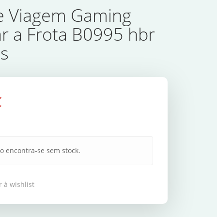
e Viagem Gaming
r a Frota B0995 hbr
s
€
o encontra-se sem stock.
 à wishlist