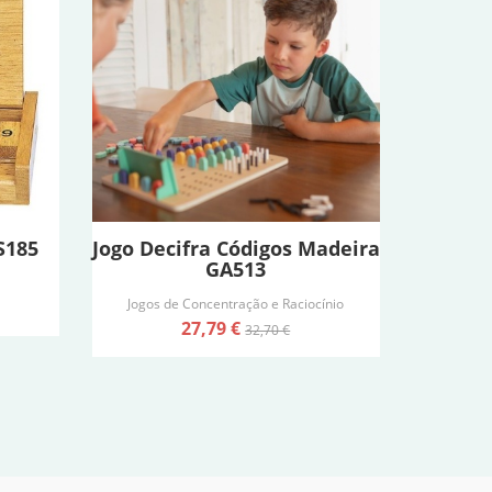
S185
Jogo Decifra Códigos Madeira
GA513
Jogos de Concentração e Raciocínio
27,79 €
32,70 €