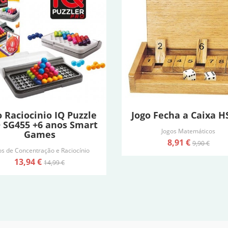
o Raciocinio IQ Puzzle
Jogo Fecha a Caixa H
 SG455 +6 anos Smart
Jogos Matemáticos
Games
8,91 €
9,90 €
os de Concentração e Raciocínio
13,94 €
14,99 €