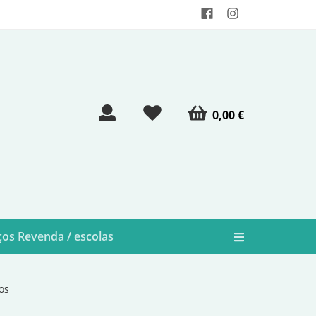
0,00 €
os Revenda / escolas
os