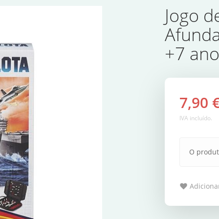
Jogo d
Afunda
+7 ano
7,90 
IVA incluído.
O produt
Adicionar