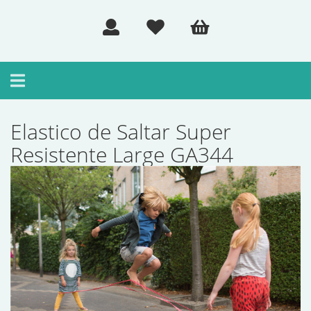
Toggle
navigation
Elastico de Saltar Super
Resistente Large GA344